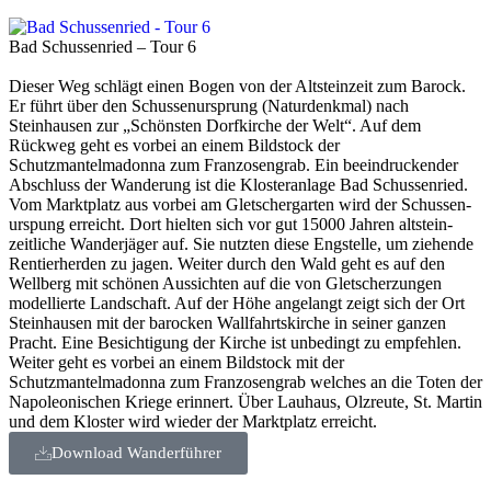
Bad Schussenried – Tour 6
Dieser Weg schlägt einen Bogen von der Altsteinzeit zum Barock.
Er führt über den Schussenursprung (Naturdenkmal) nach
Steinhausen zur „Schönsten ­Dorfkirche der Welt“. Auf dem
Rückweg geht es vorbei an einem Bildstock der
Schutzmantelmadonna zum Franzosengrab. Ein beeindruckender
Abschluss der Wanderung ist die Klosteranlage Bad ­Schussenried.
Vom Marktplatz aus vorbei am Gletschergarten wird der Schussen­
urspung erreicht. Dort hielten sich vor gut 15000 Jahren altstein­
zeitliche Wanderjäger auf. Sie nutzten diese Engstelle, um ziehende
Rentier­herden zu jagen. Weiter durch den Wald geht es auf den
Wellberg mit schönen Aussichten auf die von Gletscherzungen
modellierte Landschaft. Auf der Höhe angelangt zeigt sich der Ort
Steinhausen mit der barocken Wallfahrtskirche in seiner ganzen
Pracht. Eine Besichtigung der Kirche ist unbedingt zu empfehlen.
Weiter geht es vorbei an einem Bildstock mit der
Schutzmantelmadonna zum Franzosengrab welches an die Toten der
Napoleonischen Kriege erinnert. Über Lauhaus, Olzreute, St. Martin
und dem Kloster wird wieder der Marktplatz erreicht.
Download Wanderführer