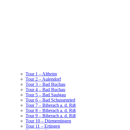
Tour 1 – Altheim
Tour 2 – Aulendorf
Tour 3 – Bad Buchau
Tour 4 – Bad Buchau
Tour 5 – Bad Saulgau
Tour 6 – Bad Schussenried
Tour 7 – Biberach a. d. Riß
Tour 8 – Biberach a. d. Riß
Tour 9 – Biberach a. d. Riß
Tour 10 – Dürmentingen
Tour 11 – Ertingen