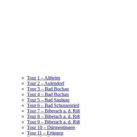
Tour 1 – Altheim
Tour 2 – Aulendorf
Tour 3 – Bad Buchau
Tour 4 – Bad Buchau
Tour 5 – Bad Saulgau
Tour 6 – Bad Schussenried
Tour 7 – Biberach a. d. Riß
Tour 8 – Biberach a. d. Riß
Tour 9 – Biberach a. d. Riß
Tour 10 – Dürmentingen
Tour 11 – Ertingen