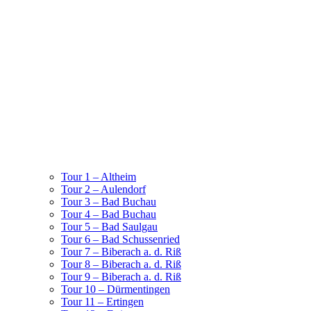
Tour 1 – Altheim
Tour 2 – Aulendorf
Tour 3 – Bad Buchau
Tour 4 – Bad Buchau
Tour 5 – Bad Saulgau
Tour 6 – Bad Schussenried
Tour 7 – Biberach a. d. Riß
Tour 8 – Biberach a. d. Riß
Tour 9 – Biberach a. d. Riß
Tour 10 – Dürmentingen
Tour 11 – Ertingen