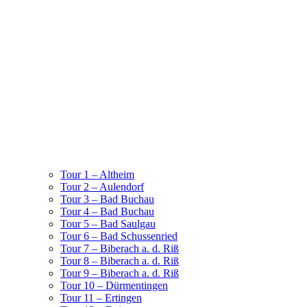
Tour 1 – Altheim
Tour 2 – Aulendorf
Tour 3 – Bad Buchau
Tour 4 – Bad Buchau
Tour 5 – Bad Saulgau
Tour 6 – Bad Schussenried
Tour 7 – Biberach a. d. Riß
Tour 8 – Biberach a. d. Riß
Tour 9 – Biberach a. d. Riß
Tour 10 – Dürmentingen
Tour 11 – Ertingen